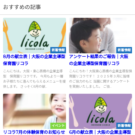
おすすめの記事
新着情報
新着情報
8月の献立表｜大阪の企業主導型
アンケート結果のご報告｜大阪
保育園リコラ
の企業主導型保育園リコラ
こんにちは。大阪・東心斎橋の企業主導
こんにちわ！大阪東心斎橋の企業主導型保
型 保育園リコラです。 今月もより一層
育園リコラです！ ２０２５年３月に皆様
お子様たちに喜んでもらえるメニューを提
のご協力のもと 当園に関するアンケート
供します。 さっそく8月の献...
を実施いたしました。 ご協...
イベント
新着情報
リコラ7月の体験保育のお知らせ
6月の献立表｜大阪の企業主導型