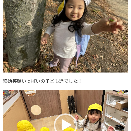
終始笑顔いっぱいの子ども達でした！
動
画
プ
レ
ー