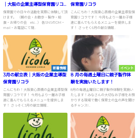
｜大阪の企業主導型保育園リコ
保育園リコラ
ラ
保育園での日々の活動を実際に体験して頂
こんにちわ！大阪東心斎橋の企業主導型保
けます。 （朝の会・お散歩・製作・給
育園リコラです！ 今月もより一層お子様
食・お帰りの会 etc…） 各SNSのDM・
達に喜んでもらえるメニューを提供しま
mail・お電話にて随...
す！ さっそく6月の献立情報...
新着情報
イベント
3月の献立表｜大阪の企業主導型
8 月の毎週土曜日に親子製作体
保育園リコラ
験を実施いたします！
こんにちわ！大阪東心斎橋の企業主導型保
8月の毎週土曜日に親子製作体験を実施い
育園リコラです！ 今月もより一層お子様
たします！みなさんの大切なお子様をお預
達に喜んでもらえるメニューを提供しま
かりする現場で働く保育士の生の声を聞け
す！ さっそく3月の献立情報...
るチャンス!...