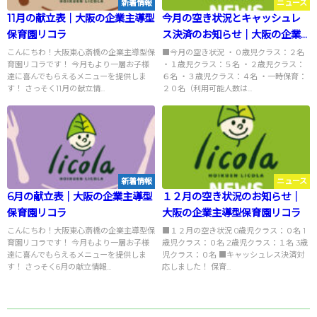
新着情報
ニュース
11月の献立表｜大阪の企業主導型
今月の空き状況とキャッシュレ
保育園リコラ
ス決済のお知らせ｜大阪の企業
主導型保育園リコラ
こんにちわ！大阪東心斎橋の企業主導型保
■今月の空き状況 ・０歳児クラス：２名
育園リコラです！ 今月もより一層お子様
・１歳児クラス：５名 ・２歳児クラス：
達に喜んでもらえるメニューを提供しま
６名 ・３歳児クラス：４名 ・一時保育：
す！ さっそく11月の献立情...
２０名（利用可能人数は...
新着情報
ニュース
6月の献立表｜大阪の企業主導型
１２月の空き状況のお知らせ｜
保育園リコラ
大阪の企業主導型保育園リコラ
こんにちわ！大阪東心斎橋の企業主導型保
■１２月の空き状況 0歳児クラス：０名 1
育園リコラです！ 今月もより一層お子様
歳児クラス：０名 2歳児クラス：１名 3歳
達に喜んでもらえるメニューを提供しま
児クラス：０名 ■キャッシュレス決済対
す！ さっそく6月の献立情報...
応しました！ 保育...