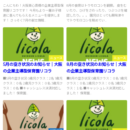
こんにちわ！大阪東心斎橋の企業主導型保
8月の食育はトウモロコシを観察。 皮をむ
育園リコラです！ 今月もより一層お子様
いたり、ひげをさわったり、つぶつぶを確
達に喜んでもらえるメニューを提供しま
認したり。。。 園児はとっても興味津々
す！ さっそく7月の献立情報...
でトウモロコシを眺めてい...
ニュース
ニュース
5月の空き状況のお知らせ｜大阪
8月の空き状況のお知らせ｜大阪
の企業主導型保育園リコラ
の企業主導型保育園リコラ
■5月の空き状況 0歳児クラス：2名 1歳児
■8月の空き状況 0歳児クラス：０名 1歳児
クラス：０名 2歳児クラス：０名 3歳児ク
クラス：０名 2歳児クラス：０名 3歳児ク
ラス：０名 ■キャッシュレス決済対応し
ラス：１名 ■キャッシュレス決済対応し
ました！ 保育園...
ました！ 保育園...