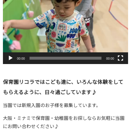
画
プ
レ
ー
ヤ
ー
00:00
00:00
保育園リコラではこども達に、いろんな体験をして
もらえるように、日々過ごしています♪
当園では新規入園のお子様を募集しています。
大阪・ミナミで保育園・幼稚園をお探しならお気軽に当園
にお問い合わせください♪