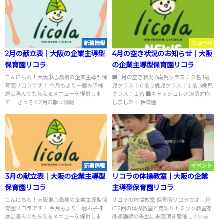
新着情報
ニュース
2月の献立表｜大阪の企業主導型
4月の空き状況のお知らせ｜大阪
保育園リコラ
の企業主導型保育園リコラ
こんにちわ！大阪東心斎橋の企業主導型保
■4月の空き状況 0歳児クラス：０名 1歳
育園リコラです！ 今月もより一層お子様
児クラス：０名 2歳児クラス：１名 3歳児
達に喜んでもらえるメニューを提供しま
クラス：１名 ■キャッシュレス決済対応
す！ さっそく2月の献立情報...
しました！ 保育園...
新着情報
イベント
3月の献立表｜大阪の企業主導型
リコラの体操教室｜大阪の企業
保育園リコラ
主導型保育園リコラ
こんにちわ！大阪東心斎橋の企業主導型保
リコラの体操教室 保育園リコラでは 月
育園リコラです！ 今月もより一層お子様
に2回の体操教室と英語リトミック教室を
達に喜んでもらえるメニューを提供しま
外部講師の先生に来園頂き開催していま