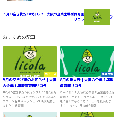
5月の空き状況のお知らせ｜大阪の企業主導型保育園
リコラ
おすすめの記事
ニュース
新着情報
8月の空き状況のお知らせ｜大阪
6月の献立表｜大阪の企業主導型
の企業主導型保育園リコラ
保育園リコラ
■8月の空き状況 0歳児クラス：2名 1歳児
こんにちわ！大阪東心斎橋の企業主導型保
クラス：０名 2歳児クラス：０名 3歳児ク
育園リコラです！ 今月もより一層お子様
ラス：０名 ■キャッシュレス決済対応し
達に喜んでもらえるメニューを提供しま
ました！ 保育園...
す！ さっそく6月の献立情報...