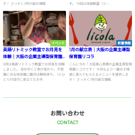
す！ さっそく3月の献立情報...
す。 今回は体操教室（０・...
イベント
新着情報
英語リトミック教室でお月見を
1月の献立表｜大阪の企業主導型
体験｜大阪の企業主導型保育園
保育園リコラ
リコラ
9月は英語リトミック教室でお月見を体験
こんにちわ！大阪東心斎橋の企業主導型保
しました。 球を叩くと色が変わり、不思
育園リコラです！ 今月もより一層お子様
議に光る地球儀に園児は興味津々。 1人ひ
達に喜んでもらえるメニューを提供しま
とりが団子に見立てたお手...
す！ さっそく1月の献立情報...
お問い合わせ
CONTACT